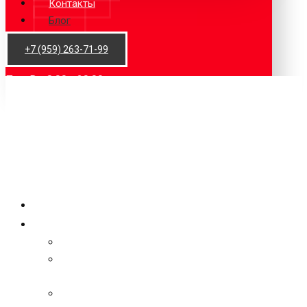
Контакты
Блог
+7 (959) 263-71-99
Пн - Вс: 8:00 - 20:00
Главная
Услуги
Системы охранного видеонаблюдения СОВ
Системы инженерно-технической
укрепленности СИТУ
Системы контроля и управления доступом