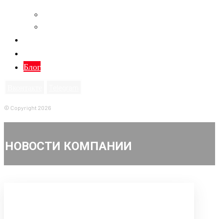
СКУД
Благоустройство придомовых территорий
Установка заборов и ворот
О компании
Контакты
Блог
Вконтакте
Telegram
© Copyright 2026
НОВОСТИ КОМПАНИИ